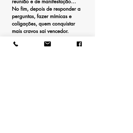
reunião e de manifestação… 
No fim, depois de responder a 
perguntas, fazer mímicas e 
coligações, quem conquistar 
mais cravos sai vencedor.
Este jogo foi criado no âmbito 
do Projeto Civitas, financiado 
pelo Active Citizens Fund, 
através da Fundação Calouste 
Gulbenkian e da Fundação 
Bissaya Barreto, e contou com 
a consultoria científica da 
Escola Superior de Educação 
do Instituto Politécnico de 
Castelo Branco e o 
acompanhamento da 
Assembleia da República.