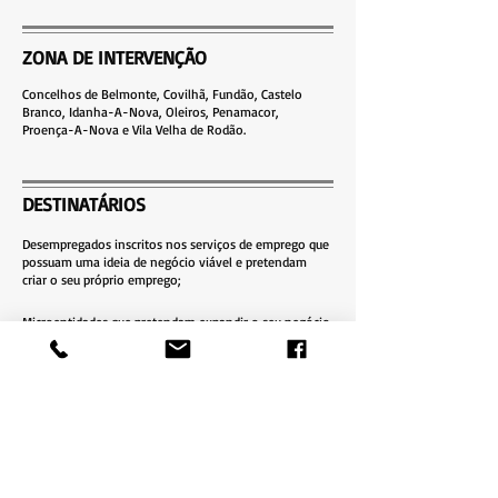
ZONA DE INTERVENÇÃO
Concelhos de Belmonte, Covilhã, Fundão, Castelo
Branco, Idanha-A-Nova, Oleiros, Penamacor,
Proença-A-Nova e Vila Velha de Rodão.
DESTINATÁRIOS
Desempregados inscritos nos serviços de emprego que
possuam uma ideia de negócio viável e pretendam
criar o seu próprio emprego;
Microentidades que pretendam expandir o seu negócio
e se verifique a criação líquida de pelo menos um posto
de trabalho.
INDICADORES DE ATIVIDADE /
BALANÇO 2024