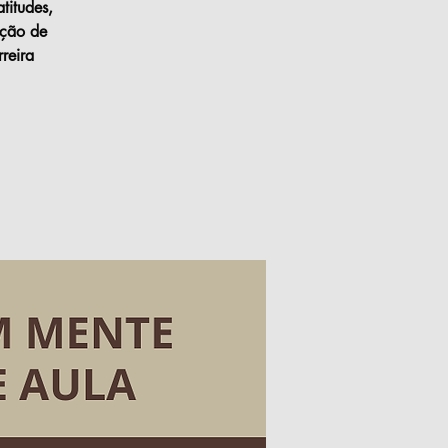
titudes,
oção de
reira